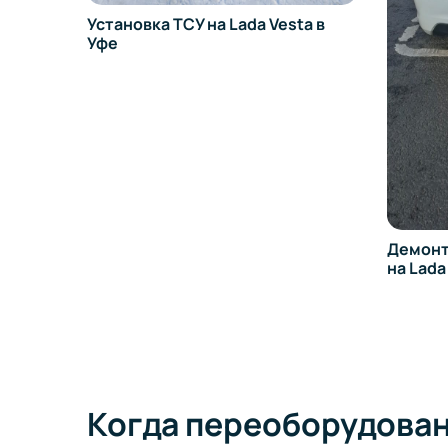
Замена
ta в
308 в У
Демонтаж ручного управления
на Lada Granta в Уфе
Когда переоборудован