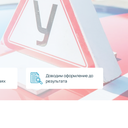
Доводим оформление до
аях
результата