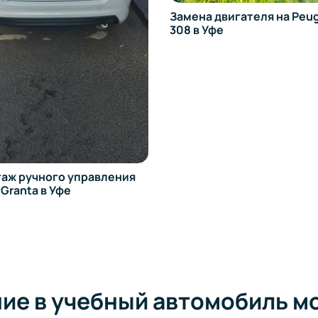
 двигателя на Peugeot
Замена двигателя на Mazd
фе
Уфе
ие в учебный автомобиль м