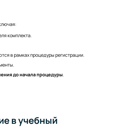
ключая:
еля комплекта.
тся в рамках процедуры регистрации.
менты.
ения до начала процедуры
.
е в учебный